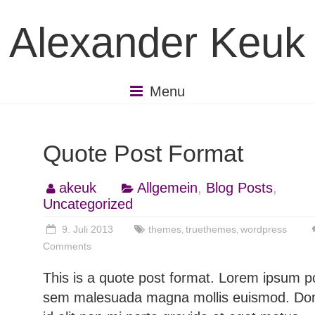
Skip
to
Alexander Keuk
content
Menu
Quote Post Format
akeuk
Allgemein
,
Blog Posts
,
Uncategorized
9. Juli 2013
themes
truethemes
wordpress
,
,
Comments
This is a quote post format. Lorem ipsum p
sem malesuada magna mollis euismod. Do