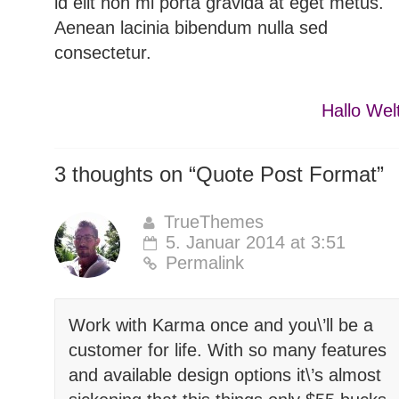
id elit non mi porta gravida at eget metus.
Aenean lacinia bibendum nulla sed
consectetur.
Hallo Wel
3 thoughts on “
Quote Post Format
”
TrueThemes
5. Januar 2014 at 3:51
Permalink
Work with Karma once and you\’ll be a
customer for life. With so many features
and available design options it\’s almost