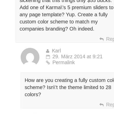
sickening that this things only $55 bucks.
Add one of Karma\’s 5 premium sliders to
any page template? Yup. Create a fully
custom color scheme to match my
companies branding? Oh indeed.
Rep
Karl
29. März 2014 at 9:21
Permalink
How are you creating a fully custom col
scheme? Isn\’t the theme limited to 28
colors?
Rep