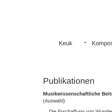
Skip
to
content
Keuk
Kompos
Publikationen
Musikwissenschaftliche Beitr
(Auswahl)
_ „Die Erschaffung von Wunde