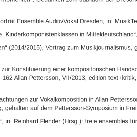
Porträt Ensemble AuditivVokal Dresden, in: MusikT
 Kinderkomponistenklassen in Mitteldeutschland“,
n“ (2014/2015), Vortrag zum Musikjournalismus, g
 zur Konstituierung einer kompositorischen Handsc
162 Allan Pettersson, VII/2013, edition text+kriti
achtungen zur Vokalkomposition in Allan Pettersson
g, gehalten auf dem Pettersson-Symposium in Fre
 in: Reinhard Flender (Hrsg.): freie ensembles fü