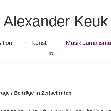
Alexander Keuk
ition
Kunst
Musikjournalism
äge / Beiträge in Zeitschriften
rmomenten“, Gedanken zum Jubiläum der Dresdner