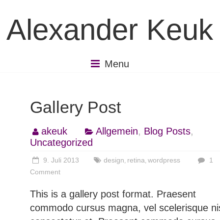
Skip
to
Alexander Keuk
content
Menu
Gallery Post
akeuk
Allgemein
,
Blog Posts
,
Uncategorized
9. Juli 2013
design
retina
wordpress
1
,
,
Comment
This is a gallery post format. Praesent
commodo cursus magna, vel scelerisque ni